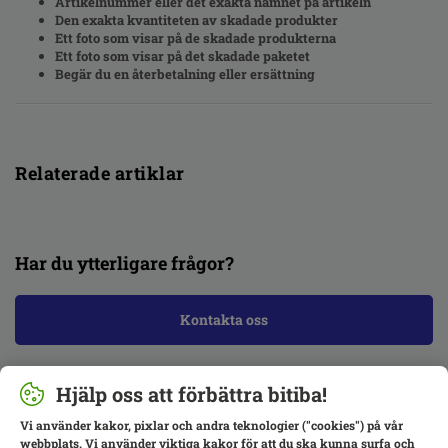
Artikelnummer eller det exakta namnet på artikeln
Den exakta kvantiteten av skadade produkter
Ett foto som visar på de skadade produkterna
Ett foto som visar på det skadade paketet
Begär du en återbetalning eller ersättning
Relaterade artiklar
Har du ytterligare frågor?
Kontakta oss
Hjälp oss att förbättra bitiba!
Vi använder kakor, pixlar och andra teknologier ("cookies") på vår
webbplats. Vi använder viktiga kakor för att du ska kunna surfa och