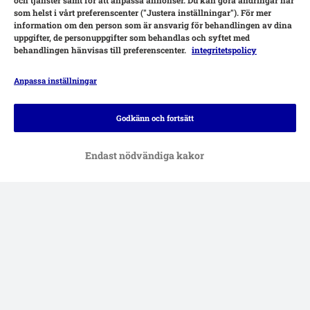
och tjänster samt för att anpassa annonser. Du kan göra ändringar när
som helst i vårt preferenscenter ("Justera inställningar"). För mer
information om den person som är ansvarig för behandlingen av dina
uppgifter, de personuppgifter som behandlas och syftet med
behandlingen hänvisas till preferenscenter.
integritetspolicy
Anpassa inställningar
Betalningsalternativ
Godkänn och fortsätt
Endast nödvändiga kakor
Leverans
Säker betalning
Hjälp
Kontakt
Villkor
Om företaget
DSA
Sekretesspolicy & Dataskydd
Fraktkostnad & leveranstid