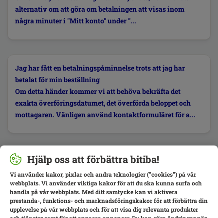
alternativ om att göra om betalningen att visas inom
några minuter i "Mitt konto" under "...
Jag har fått en betalningspåminnelse trots att jag har
betalat för min beställning
Om detta händer kommer vi att behöva bekräfta det
exakta överföringsdatumet, det överförda beloppet och
mottagaren. Vänligen använd kontaktformuläret för a...
Hjälp oss att förbättra bitiba!
Vi använder kakor, pixlar och andra teknologier ("cookies") på vår
webbplats. Vi använder viktiga kakor för att du ska kunna surfa och
handla på vår webbplats. Med ditt samtycke kan vi aktivera
prestanda-, funktions- och marknadsföringskakor för att förbättra din
upplevelse på vår webbplats och för att visa dig relevanta produkter